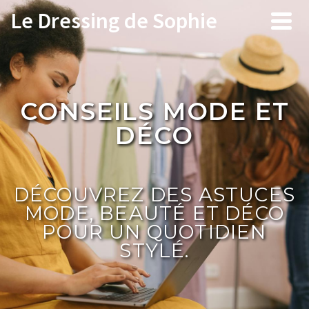
Le Dressing de Sophie
CONSEILS MO
|
DÉCOUVREZ DES ASTUCES
MODE, BEAUTÉ ET DÉCO
POUR UN QUOTIDIEN
STYLÉ.