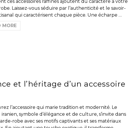
 ces accessoires raffinés ajoutent du caractère à votre
obe. Laissez-vous séduire par l’authenticité et le savoir-
rtisanal qui caractérisent chaque pièce. Une écharpe …
D MORE
nce et l’héritage d’un accessoire
ez l’accessoire qui marie tradition et modernité. Le
 iranien, symbole d’élégance et de culture, s’invite dans
arde-robe avec ses motifs captivants et ses matériaux
x. En ajoutant une touche exotique, il transforme