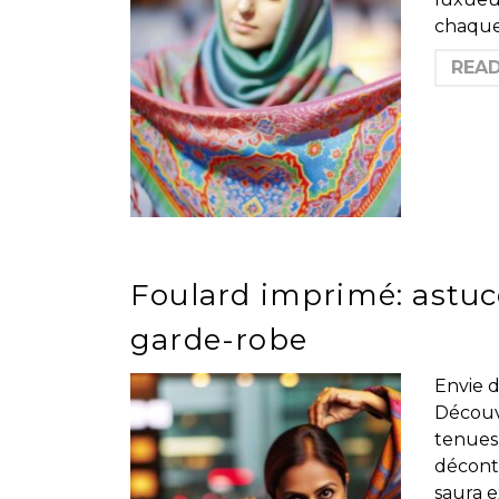
chaque
REA
Foulard imprimé: astuc
garde-robe
Envie 
Découv
tenues
décontr
saura e