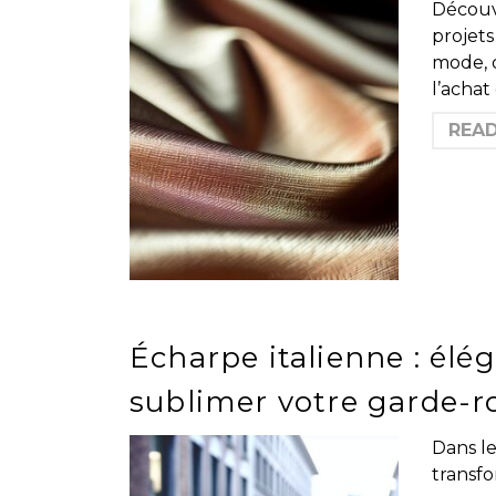
Découvr
projets
mode, o
l’achat
REA
Écharpe italienne : élé
sublimer votre garde-r
Dans l
transf