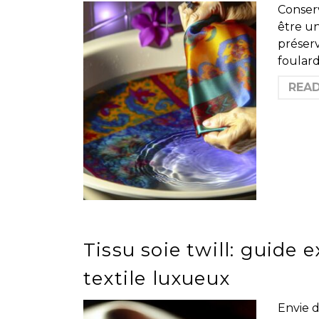
Conserv
être un
préser
foulard
REA
Tissu soie twill: guide e
textile luxueux
Envie d