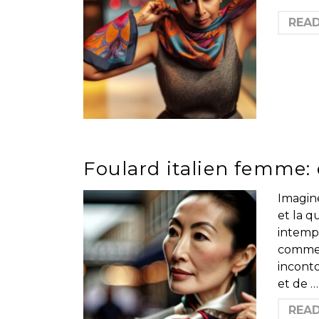
REA
Foulard italien femme: 
Imagin
et la q
intemp
commen
incont
et de …
REA