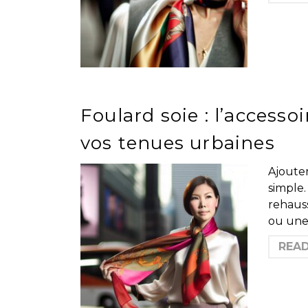
Foulard soie : l’access
vos tenues urbaines
Ajouter
simple.
rehauss
ou une 
REA