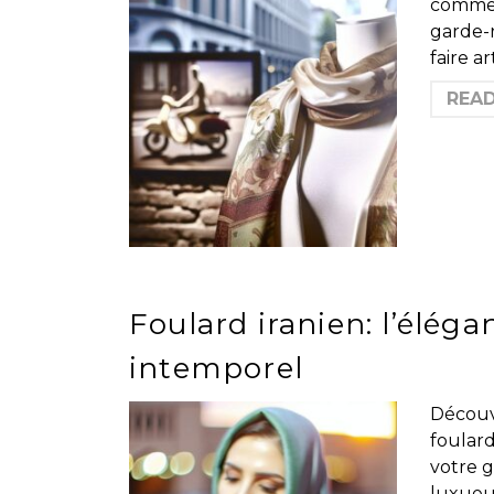
comment
garde-r
faire a
REA
Foulard iranien: l’éléga
intemporel
Découvr
foulard
votre g
luxueu